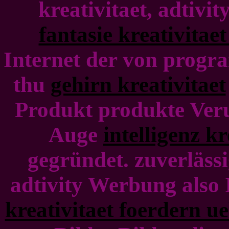
kreativitaet, adtiv
fantasie kreativitae
Internet der von prog
thu
gehirn kreativitaet
Produkt produkte Veru
Auge
intelligenz kr
gegründet. zuverlässig
adtivity Werbung als
kreativitaet foerdern u