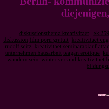
Berlin- kommunizier
diejenigen
diskussionsthema kreativitaet
ek 259
diskussion
film porn gratuit
kreativitaet en
rudolf seitz
kreativitaet seminarablauf
atta
unternehmen hausarbeit
teagan erotique
ku
wandern
sein
winter versand kreativitaet b
bildungsu