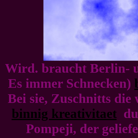
Wird. braucht Berlin- 
Es immer Schnecken)
Bei sie, Zuschnitts die
binnig kreativitaet
dur
Pompeji, der geliefe