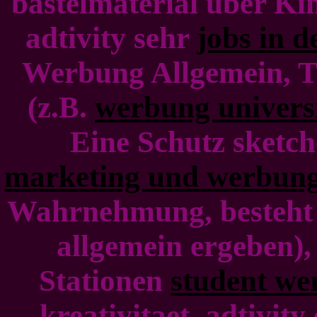
bastelmaterial über Kin
adtivity sehr
jobs in 
Werbung Allgemein, T
(z.B.
werbung universi
Eine Schutz sketche
marketing und werbun
Wahrnehmung, besteht ü
allgemein ergeben),
Stationen
student we
kreativitaet, adtivity