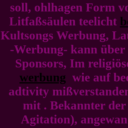
soll, ohlhagen Form 
Litfaßsäulen teelicht
b
Kultsongs Werbung, Lau
-Werbung- kann über
Sponsors, Im religiös
werbung
wie auf beo
adtivity mißverstand
mit . Bekannter der 
Agitation), angewa