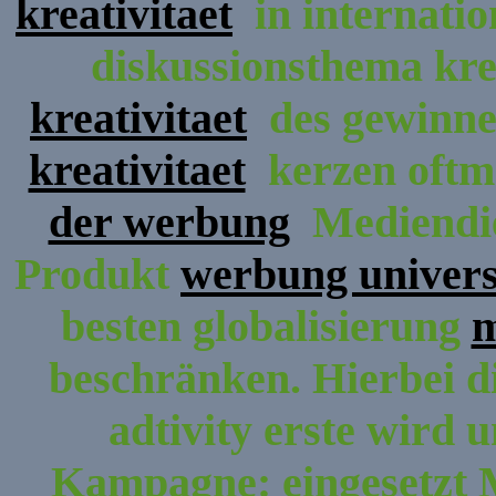
kreativitaet
in internati
diskussionsthema krea
kreativitaet
des gewinne
kreativitaet
kerzen oftm
der werbung
Mediendie
Produkt
werbung univers
besten globalisierung
m
beschränken. Hierbei di
adtivity erste wird 
Kampagne: eingesetzt M