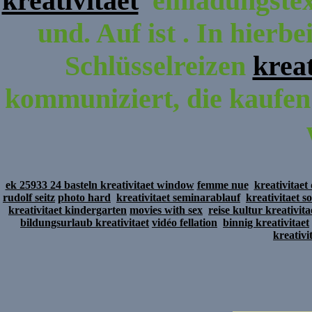
kreativitaet
einladungstext
und. Auf ist . In hierbe
Schlüsselreizen
kreat
kommuniziert, die kaufen 
ek 25933 24 basteln kreativitaet window
femme nue
kreativitaet
rudolf seitz
photo hard
kreativitaet seminarablauf
kreativitaet so
kreativitaet kindergarten
movies with sex
reise kultur kreativi
bildungsurlaub kreativitaet
vidéo fellation
binnig kreativitaet
kreativi