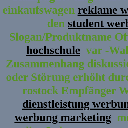
einkaufswagen
reklame 
den
student wer
Slogan/Produktname Oft
hochschule
var -Walk
Zusammenhang diskussion
oder Störung erhöht dur
rostock Empfänger We
dienstleistung werbu
werbung marketing
mus