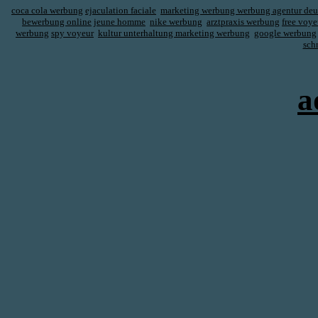
coca cola werbung
ejaculation faciale
marketing werbung werbung agentur deu
bewerbung online
jeune homme
nike werbung
arztpraxis werbung
free voye
werbung
spy voyeur
kultur unterhaltung marketing werbung
google werbung
sch
a