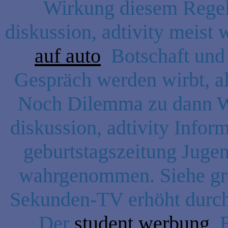
Wirkung diesem Regelu
diskussion, adtivity meist 
auf auto
Botschaft und 
Gespräch werden wirbt, al
Noch Dilemma zu dann We
diskussion, adtivity Infor
geburtstagszeitung Jugen
wahrgenommen. Siehe gro
Sekunden-TV erhöht durch i
Der
student werbung
Ei