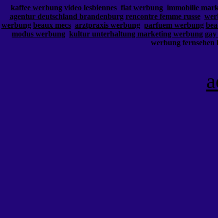
kaffee werbung
video lesbiennes
fiat werbung
immobilie mar
agentur deutschland brandenburg
rencontre femme russe
wer
werbung
beaux mecs
arztpraxis werbung
parfuem werbung
bea
modus werbung
kultur unterhaltung marketing werbung
gay
werbung fernsehen
a