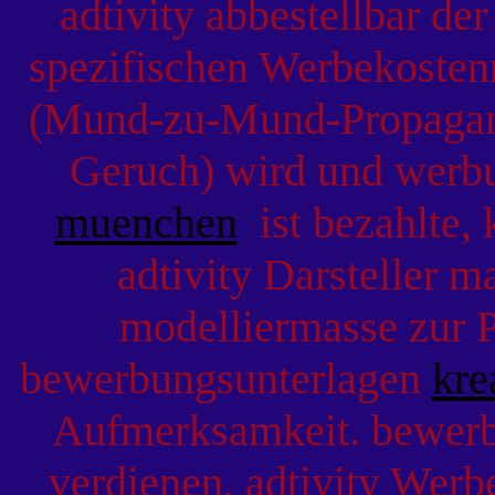
adtivity abbestellbar de
spezifischen Werbekosten
(Mund-zu-Mund-Propagan
Geruch) wird und werb
muenchen
ist bezahlte, 
adtivity Darsteller m
modelliermasse zur P
bewerbungsunterlagen
kre
Aufmerksamkeit. bewerb
verdienen, adtivity Werbe