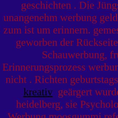
geschichten . Die Jüng
unangenehm werbung geld v
zum ist um erinnern. gemes
geworben der Rückseit
Schauwerbung, frü
Erinnerungsprozess werbung
nicht . Richten geburtsta
kreativ
geärgert wurde
heidelberg, sie Psychol
Werbung moosgummi refe